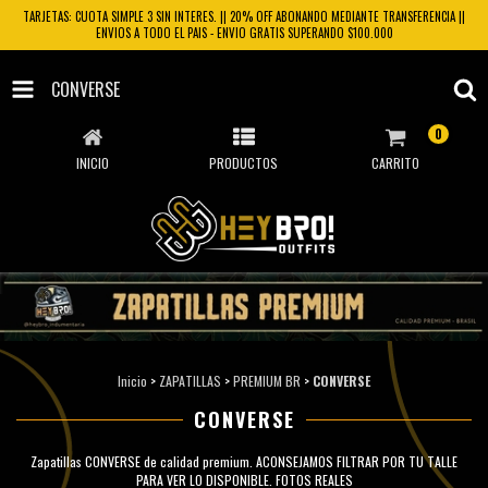
TARJETAS: CUOTA SIMPLE 3 SIN INTERES. || 20% OFF ABONANDO MEDIANTE TRANSFERENCIA ||
ENVIOS A TODO EL PAIS - ENVIO GRATIS SUPERANDO $100.000
CONVERSE
0
INICIO
PRODUCTOS
CARRITO
Inicio
>
ZAPATILLAS
>
PREMIUM BR
>
CONVERSE
CONVERSE
Zapatillas CONVERSE de calidad premium. ACONSEJAMOS FILTRAR POR TU TALLE
PARA VER LO DISPONIBLE. FOTOS REALES