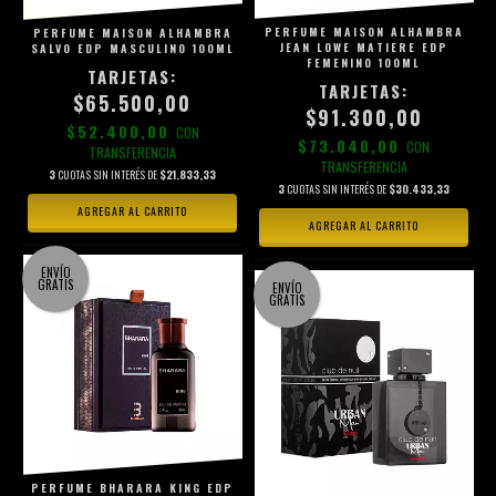
PERFUME MAISON ALHAMBRA
PERFUME MAISON ALHAMBRA
JEAN LOWE MATIERE EDP
SALVO EDP MASCULINO 100ML
FEMENINO 100ML
$65.500,00
$91.300,00
$52.400,00
CON
$73.040,00
CON
TRANSFERENCIA
TRANSFERENCIA
3
CUOTAS SIN INTERÉS DE
$21.833,33
3
CUOTAS SIN INTERÉS DE
$30.433,33
ENVÍO
GRATIS
ENVÍO
GRATIS
PERFUME BHARARA KING EDP