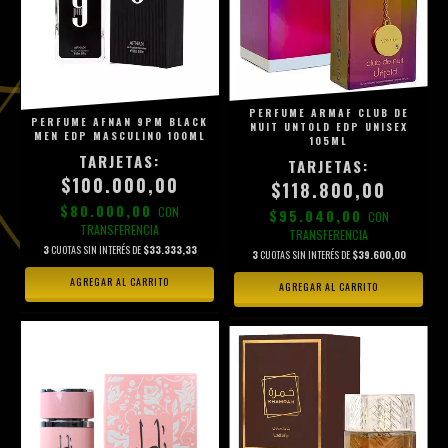
PERFUME ARMAF CLUB DE
PERFUME AFNAN 9PM BLACK
NUIT UNTOLD EDP UNISEX
MEN EDP MASCULINO 100ML
105ML
$100.000,00
$118.800,00
$80.000,00
CON
$95.040,00
CON
TRANSFERENCIA
TRANSFERENCIA
3
CUOTAS SIN INTERÉS DE
$33.333,33
3
CUOTAS SIN INTERÉS DE
$39.600,00