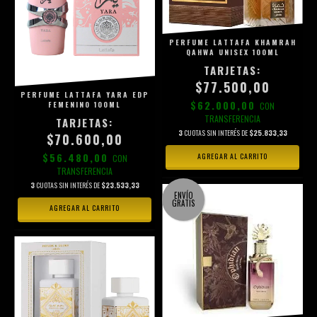
PERFUME LATTAFA KHAMRAH
QAHWA UNISEX 100ML
$77.500,00
PERFUME LATTAFA YARA EDP
$62.000,00
FEMENINO 100ML
CON
TRANSFERENCIA
3
CUOTAS SIN INTERÉS DE
$25.833,33
$70.600,00
$56.480,00
CON
TRANSFERENCIA
3
CUOTAS SIN INTERÉS DE
$23.533,33
ENVÍO
GRATIS