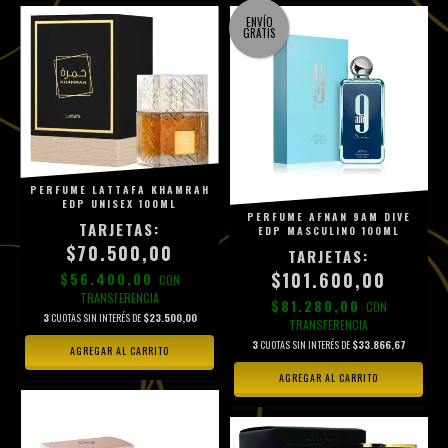
ENVÍO
GRATIS
PERFUME LATTAFA KHAMRAH
EDP UNISEX 100ML
PERFUME AFNAN 9AM DIVE
EDP MASCULINO 100ML
$70.500,00
$101.600,00
$56.400,00
CON
TRANSFERENCIA
$81.280,00
CON
3
CUOTAS SIN INTERÉS DE
$23.500,00
TRANSFERENCIA
3
CUOTAS SIN INTERÉS DE
$33.866,67