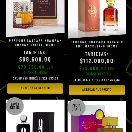
PERFUME LATTAFA KHAMRAH
PERFUME BHARARA DYNAMIC
DUKHAN UNISEX 100ML
EDP MASCULINO 100ML
$88.600,00
$112.000,00
$70.880,00
CON
$89.600,00
CON
TRANSFERENCIA
TRANSFERENCIA
3
CUOTAS SIN INTERÉS DE
$29.533,33
3
CUOTAS SIN INTERÉS DE
$37.333,33
ENVÍO
ENVÍO
GRATIS
GRATIS