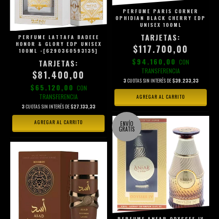
PERFUME PARIS CORNER
OPHIDIAN BLACK CHERRY EDP
UNISEX 100ML
PERFUME LATTAFA BADEEE
HONOR & GLORY EDP UNISEX
$117.700,00
100ML -[6290360593135]
$94.160,00
CON
TRANSFERENCIA
$81.400,00
3
CUOTAS SIN INTERÉS DE
$39.233,33
$65.120,00
CON
TRANSFERENCIA
3
CUOTAS SIN INTERÉS DE
$27.133,33
ENVÍO
GRATIS
PERFUME ANFAR ODYSSEE IV