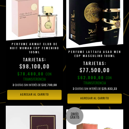
PERFUME ARMAF CLUB DE
NUIT WOMAN EDP FEMENINO
PERFUME LATTAFA ASAD MEN
105ML
EDP MASCULINO 100ML
$98.100,00
$77.500,00
$78.480,00
CON
$62.000,00
CON
TRANSFERENCIA
TRANSFERENCIA
3
CUOTAS SIN INTERÉS DE
$32.700,00
3
CUOTAS SIN INTERÉS DE
$25.833,33
ENVÍO
GRATIS