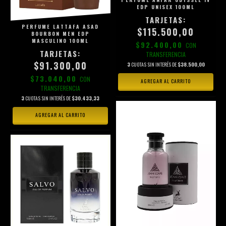
EDP UNISEX 100ML
PERFUME LATTAFA ASAD
$115.500,00
BOURBON MEN EDP
MASCULINO 100ML
$92.400,00
CON
TRANSFERENCIA
$91.300,00
3
CUOTAS SIN INTERÉS DE
$38.500,00
$73.040,00
CON
TRANSFERENCIA
3
CUOTAS SIN INTERÉS DE
$30.433,33