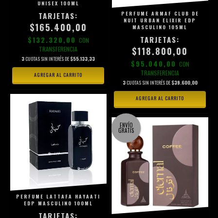
UNISEX 100ML
PERFUME ARMAF CLUB DE
NUIT URBAN ELIXIR EDP
$165.400,00
MASCULINO 105ML
$132.320,00
CON
$118.800,00
TRANSFERENCIA
3
CUOTAS SIN INTERÉS DE
$55.133,33
$95.040,00
CON
TRANSFERENCIA
3
CUOTAS SIN INTERÉS DE
$39.600,00
ENVÍO
GRATIS
PERFUME LATTAFA HAYAATI
EDP MASCULINO 100ML