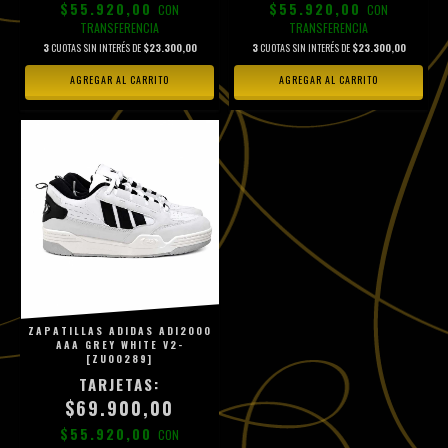
$55.920,00
$55.920,00
CON
CON
TRANSFERENCIA
TRANSFERENCIA
3
CUOTAS SIN INTERÉS DE
$23.300,00
3
CUOTAS SIN INTERÉS DE
$23.300,00
AGREGAR AL CARRITO
AGREGAR AL CARRITO
ZAPATILLAS ADIDAS ADI2000
AAA GREY WHITE V2-
[ZU00289]
$69.900,00
$55.920,00
CON