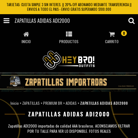
TARJETAS: CUOTA SIMPLE 3 SIN INTERES. || 20% OFF ABONANDO MEDIANTE TRANSFERENCIA ||
ENVIOS A TODO EL PAIS - ENVIO GRATIS SUPERANDO $100.000
ZAPATILLAS ADIDAS ADI2000
0
INICIO
PRODUCTOS
CARRITO
Inicio
>
ZAPATILLAS
>
PREMIUM BR
>
ADIDAS
>
ZAPATILLAS ADIDAS ADI2000
ZAPATILLAS ADIDAS ADI2000
Zapatillas ADI2000 importadas de calidad AAA brasileras. ACONSEJAMOS FILTRAR
POR TU TALLE PARA VER LO DISPONIBLE. FOTOS REALES