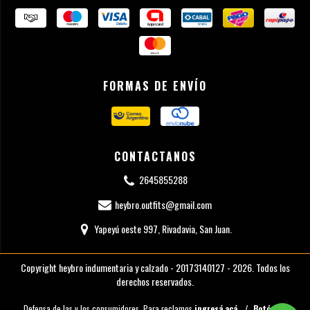
FORMAS DE ENVÍO
CONTACTANOS
2645855288
heybro.outfits@gmail.com
Yapeyú oeste 997, Rivadavia, San Juan.
Copyright heybro indumentaria y calzado - 20173140127 - 2026. Todos los
derechos reservados.
Defensa de las y los consumidores. Para reclamos
ingresá acá.
/
Botón de