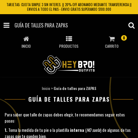
TARJETAS: CUOTA SIMPLE 3 SIN INTERES. || 20% OFF ABONANDO MEDIANTE TRANSFERENCIA ||
ENVIOS A TODO EL PAIS - ENVIO GRATIS SUPERANDO $100.000
GUÍA DE TALLES PARA ZAPAS
0
INICIO
PRODUCTOS
CARRITO
Inicio
>
Guía de talles para ZAPAS
GUÍA DE TALLES PARA ZAPAS
Para saber que talle de zapas debes elegir, te recomendamos seguir estos
pasos:
1.
Toma la medida de tu pie o la plantilla
interna
(
NO suela
) de algunas de tus
zapas que te queden bien.