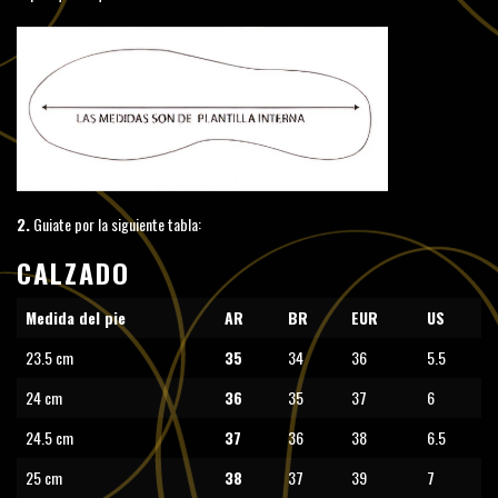
2.
Guiate por la siguiente tabla:
CALZADO
Medida del pie
AR
BR
EUR
US
23.5 cm
35
34
36
5.5
24 cm
36
35
37
6
24.5 cm
37
36
38
6.5
25 cm
38
37
39
7