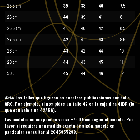
25.5 cm
39
38
40
7.5
26 cm
40
39
41
8
26.5 cm
41
40
42
8.5
27.5 cm
42
41
43
9.5
28 cm
43
42
44
10
29 cm
44
43
45
11
30 cm
45
44
46
12
Nota
: Los talles que figuran en nuestras publicaciones son talle
ARG. Por ejemplo, si nos pides un talle 42 en la caja dira 41BR (lo
que equivale a un 42ARG).
Las medidas en cm pueden variar +/- 0.5cm segun el modelo. Por
favor si requiere una medida exacta de algún modelo en
particular consultar al 2645855288.