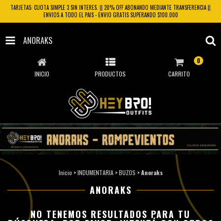
TARJETAS: CUOTA SIMPLE 3 SIN INTERES. || 20% OFF ABONANDO MEDIANTE TRANSFERENCIA ||
ENVIOS A TODO EL PAIS - ENVIO GRATIS SUPERANDO $100.000
ANORAKS
0
INICIO
PRODUCTOS
CARRITO
Inicio
>
INDUMENTARIA
>
BUZOS
>
Anoraks
ANORAKS
NO TENEMOS RESULTADOS PARA TU