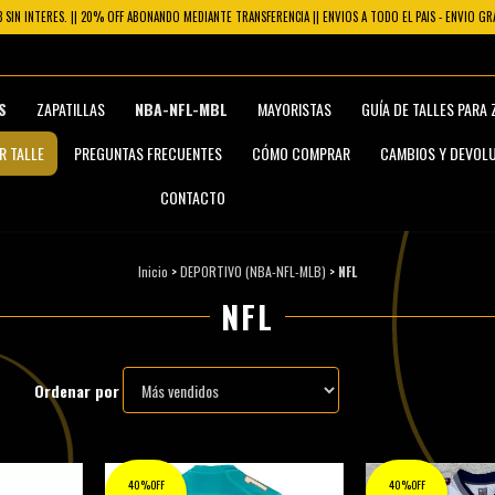
3 SIN INTERES. || 20% OFF ABONANDO MEDIANTE TRANSFERENCIA || ENVIOS A TODO EL PAIS - ENVIO G
S
ZAPATILLAS
NBA-NFL-MBL
MAYORISTAS
GUÍA DE TALLES PARA 
R TALLE
PREGUNTAS FRECUENTES
CÓMO COMPRAR
CAMBIOS Y DEVOL
CONTACTO
Inicio
>
DEPORTIVO (NBA-NFL-MLB)
>
NFL
NFL
Ordenar por
40%OFF
40%OFF