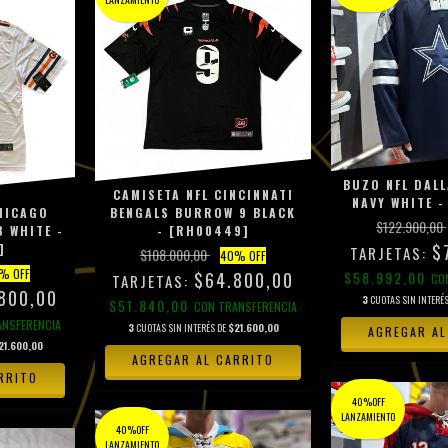
BUZO NFL DAL
CAMISETA NFL CINCINNATI
NAVY WHITE -
HICAGO
BENGALS BURROW 9 BLACK
$122.900,00
8 WHITE -
- [RH00449]
$
]
$108.000,00
40
% OFF
% OFF
$64.800,00
$58.992,00
CO
800,00
3
CUOTAS SIN INTERÉ
$51.840,00
CON
TRANSFERENCIA
ANSFERENCIA
3
CUOTAS SIN INTERÉS DE
$21.600,00
AGREGAR AL
21.600,00
AGREGAR AL CARRITO
RRITO
40%OFF
LANZAMIENTO
40%OFF
LANZAMIENTO