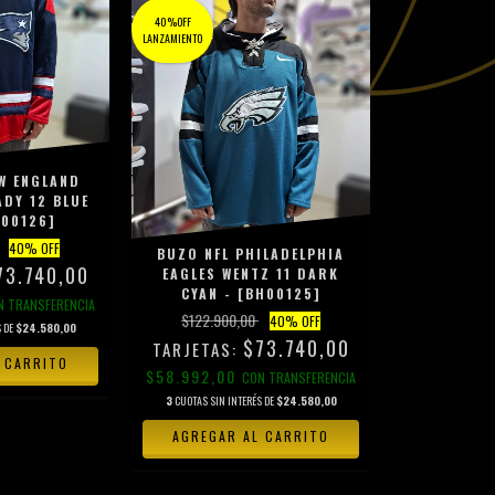
40%OFF
LANZAMIENTO
W ENGLAND
DY 12 BLUE
H00126]
40
% OFF
BUZO NFL PHILADELPHIA
73.740,00
EAGLES WENTZ 11 DARK
CYAN - [BH00125]
N
TRANSFERENCIA
$122.900,00
40
% OFF
S DE
$24.580,00
$73.740,00
 CARRITO
$58.992,00
CON
TRANSFERENCIA
3
CUOTAS SIN INTERÉS DE
$24.580,00
AGREGAR AL CARRITO