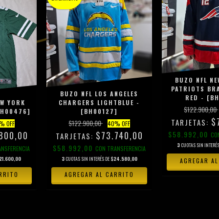
BUZO NFL NE
PATRIOTS BRA
BUZO NFL LOS ANGELES
RED - [B
EW YORK
CHARGERS LIGHTBLUE -
$122.900,00
RH00476]
[BH00127]
$
$122.900,00
% OFF
40
% OFF
800,00
$73.740,00
$58.992,00
CO
3
CUOTAS SIN INTERÉ
$58.992,00
ANSFERENCIA
CON
TRANSFERENCIA
21.600,00
3
CUOTAS SIN INTERÉS DE
$24.580,00
AGREGAR AL
RRITO
AGREGAR AL CARRITO