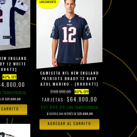
LANZAMIENTO
NEW ENGLAND
DY 12 WHITE
H00472]
CAMISETA NFL NEW ENGLAND
40
% OFF
PATRIOTS BRADY 12 NAVY
64.800,00
AZUL MARINO - [RH00471]
$108.000,00
40
% OFF
N
TRANSFERENCIA
$64.800,00
S DE
$21.600,00
$51.840,00
CON
TRANSFERENCIA
 CARRITO
3
CUOTAS SIN INTERÉS DE
$21.600,00
AGREGAR AL CARRITO