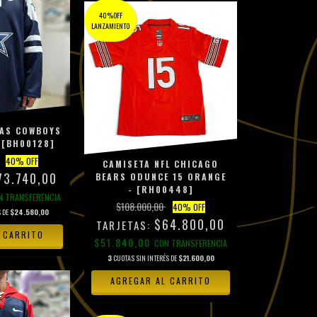
40%OFF
LANZAMIENTO
LAS COWBOYS
 [BH00128]
40
% OFF
CAMISETA NFL CHICAGO
73.740,00
BEARS ODUNCE 15 ORANGE
- [RH00448]
N
TRANSFERENCIA
$108.000,00
40
% OFF
S DE
$24.580,00
$64.800,00
 CARRITO
$51.840,00
CON
TRANSFERENCIA
3
CUOTAS SIN INTERÉS DE
$21.600,00
AGREGAR AL CARRITO