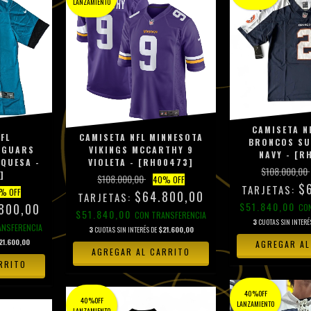
LANZAMIENTO
CAMISETA N
FL
CAMISETA NFL MINNESOTA
BRONCOS SUR
JAGUARS
VIKINGS MCCARTHY 9
NAVY - [R
RQUESA -
VIOLETA - [RH00473]
$108.000,00
]
$108.000,00
40
% OFF
$
% OFF
$64.800,00
$51.840,00
800,00
CO
$51.840,00
CON
TRANSFERENCIA
3
CUOTAS SIN INTERÉ
ANSFERENCIA
3
CUOTAS SIN INTERÉS DE
$21.600,00
21.600,00
AGREGAR AL
AGREGAR AL CARRITO
RRITO
40%OFF
40%OFF
LANZAMIENTO
LANZAMIENTO