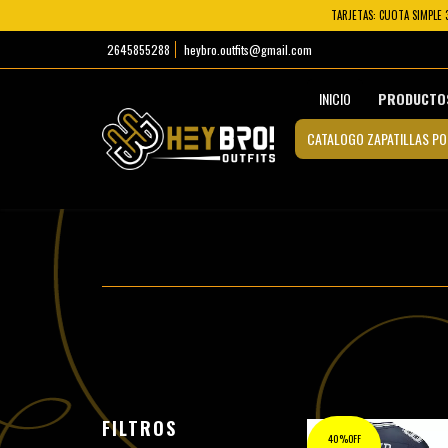
TARJETAS: CUOTA SIMPLE 
2645855288
heybro.outfits@gmail.com
INICIO
PRODUCTO
CATALOGO ZAPATILLAS PO
FILTROS
40%OFF