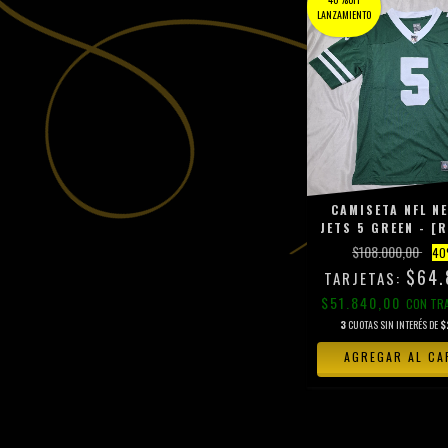
LANZAMIENTO
CAMISETA NFL N
JETS 5 GREEN - [
$108.000,00
40
$64.
$51.840,00
CON
TR
3
CUOTAS SIN INTERÉS DE
$
AGREGAR AL CA