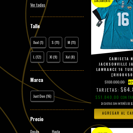
LANZAMIENTO
Ver todos
Talle
Xxxl (1)
S (11)
M (11)
L (12)
Xl (9)
Xxl (8)
CAMISETA N
JACKSONVILLE 
LAWRANCE 16 TU
[RH00450
Marca
$108.000,00
40
$64.
Just Don (16)
$51.840,00
CON
TR
3
CUOTAS SIN INTERÉS DE
$
AGREGAR AL CA
Precio
Desde
Hasta