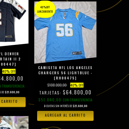
40%OFF
LANZAMIENTO
FL DENVER
TAIN II 2
H00447]
CAMISETA NFL LOS ANGELES
40
% OFF
CHARGERS 56 LIGHTBLUE -
64.800,00
[RH00475]
$108.000,00
40
% OFF
N
TRANSFERENCIA
$64.800,00
S DE
$21.600,00
$51.840,00
CON
TRANSFERENCIA
 CARRITO
3
CUOTAS SIN INTERÉS DE
$21.600,00
AGREGAR AL CARRITO