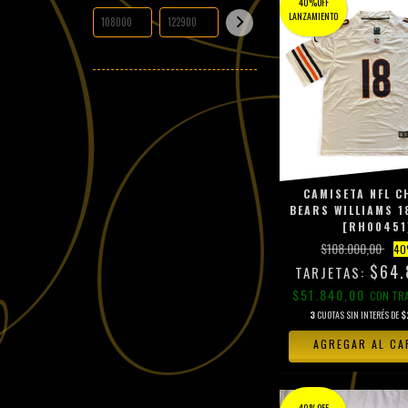
40%OFF
LANZAMIENTO
CAMISETA NFL C
BEARS WILLIAMS 1
[RH00451
$108.000,00
40
$64.
$51.840,00
CON
TR
3
CUOTAS SIN INTERÉS DE
$
AGREGAR AL CA
40%OFF