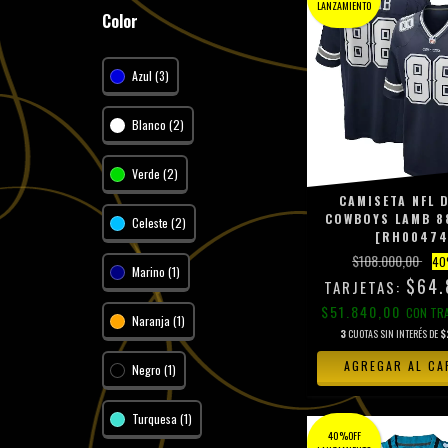
LANZAMIENTO
Color
Azul (3)
Blanco (2)
Verde (2)
CAMISETA NFL 
COWBOYS LAMB 88
Celeste (2)
[RH00474
$108.000,00
40
Marino (1)
$64.
$51.840,00
CON
TR
Naranja (1)
3
CUOTAS SIN INTERÉS DE
$
AGREGAR AL CA
Negro (1)
Turquesa (1)
40%OFF