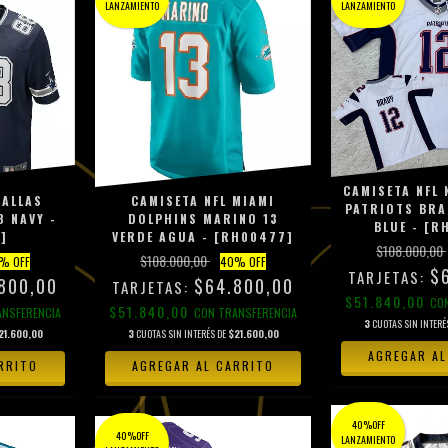
LANZAMIENTO
LANZAMIENTO
CAMISETA NFL 
DALLAS
CAMISETA NFL MIAMI
PATRIOTS BRA
 NAVY -
DOLPHINS MARINO 13
BLUE - [R
]
VERDE AGUA - [RH00477]
$108.000,00
$108.000,00
% OFF
40
% OFF
$
800,00
$64.800,00
$51.840,00
CO
$51.840,00
ANSFERENCIA
CON
TRANSFERENCIA
3
CUOTAS SIN INTERÉ
21.600,00
3
CUOTAS SIN INTERÉS DE
$21.600,00
AGREGAR AL
RRITO
AGREGAR AL CARRITO
40%OFF
40%OFF
LANZAMIENTO