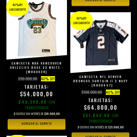
40%OFF
LANZAMIENTO
40%OFF
LANZAMIENTO
CAMISETA NBA VANCOUVER
GRIZZLIES ROSE 23 WHITE -
[MH00028]
CAMISETA NFL DENVER
$90.000,00
40
% OFF
BRONCOS SURTAIN II 2 NAVY
- [RH00447]
$108.000,00
40
% OFF
$54.000,00
$43.200,00
CON
$64.800,00
TRANSFERENCIA
3
CUOTAS SIN INTERÉS DE
$18.000,00
$51.840,00
CON
TRANSFERENCIA
AGREGAR AL CARRITO
3
CUOTAS SIN INTERÉS DE
$21.600,00
AGREGAR AL CARRITO