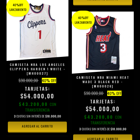
40%OFF
LANZAMIENTO
40%OFF
LANZAMIENTO
CAMISETA NBA LOS ANGELES
CLIPPERS HARDEN 1 WHITE -
[MH00027]
CAMISETA NBA MIAMI HEAT
$90.000,00
40
% OFF
WADE 3 BLACK RED -
[MH00026]
$90.000,00
40
% OFF
$54.000,00
$43.200,00
CON
$54.000,00
TRANSFERENCIA
$43.200,00
3
CUOTAS SIN INTERÉS DE
$18.000,00
CON
TRANSFERENCIA
AGREGAR AL CARRITO
3
CUOTAS SIN INTERÉS DE
$18.000,00
AGREGAR AL CARRITO