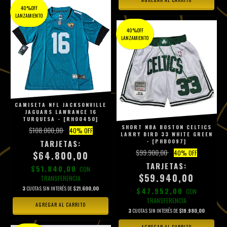
40%OFF
LANZAMIENTO
40%OFF
LANZAMIENTO
CAMISETA NFL JACKSONVILLE
JAGUARS LAWRANCE 16
TURQUESA - [RH00450]
SHORT NBA BOSTON CELTICS
$108.000,00
40
% OFF
LARRY BIRD 33 WHITE GREEN
- [PHB0097]
$99.900,00
40
% OFF
$64.800,00
$51.840,00
CON
$59.940,00
TRANSFERENCIA
3
CUOTAS SIN INTERÉS DE
$21.600,00
$47.952,00
CON
TRANSFERENCIA
AGREGAR AL CARRITO
3
CUOTAS SIN INTERÉS DE
$19.980,00
AGREGAR AL CARRITO