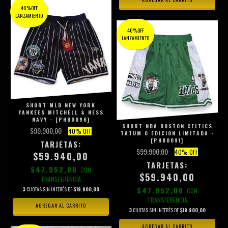
40%OFF
LANZAMIENTO
40%OFF
LANZAMIENTO
SHORT MLB NEW YORK
YANKEES MITCHELL & NESS
NAVY - [PHB0096]
SHORT NBA BOSTON CELTICS
$99.900,00
40
% OFF
TATUM 0 EDICION LIMITADA -
[PHB0091]
$99.900,00
40
% OFF
$59.940,00
$47.952,00
CON
$59.940,00
TRANSFERENCIA
$47.952,00
3
CUOTAS SIN INTERÉS DE
$19.980,00
CON
TRANSFERENCIA
AGREGAR AL CARRITO
3
CUOTAS SIN INTERÉS DE
$19.980,00
AGREGAR AL CARRITO