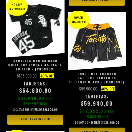
40%OFF
LANZAMIENTO
40%OFF
LANZAMIENTO
CAMISETA MLB CHICAGO
WHITE SOX JORDAN 45 BLACK
EDITION - [CHC0053]
SHORT NBA TORONTO
$108.000,00
40
% OFF
RAPTORS CARTER 15
ELECTRIC BLACK - [PHB0098]
$99.900,00
40
% OFF
$64.800,00
$51.840,00
CON
$59.940,00
TRANSFERENCIA
3
CUOTAS SIN INTERÉS DE
$21.600,00
$47.952,00
CON
TRANSFERENCIA
AGREGAR AL CARRITO
3
CUOTAS SIN INTERÉS DE
$19.980,00
AGREGAR AL CARRITO