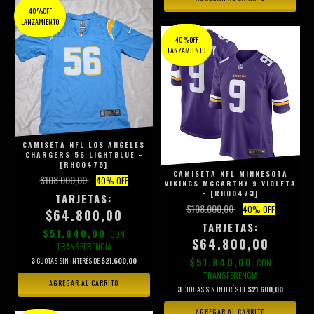
40%OFF
LANZAMIENTO
40%OFF
LANZAMIENTO
CAMISETA NFL LOS ANGELES
CHARGERS 56 LIGHTBLUE -
[RH00475]
CAMISETA NFL MINNESOTA
$108.000,00
40
% OFF
VIKINGS MCCARTHY 9 VIOLETA
- [RH00473]
$108.000,00
40
% OFF
$64.800,00
$51.840,00
CON
$64.800,00
TRANSFERENCIA
$51.840,00
3
CUOTAS SIN INTERÉS DE
$21.600,00
CON
TRANSFERENCIA
AGREGAR AL CARRITO
3
CUOTAS SIN INTERÉS DE
$21.600,00
AGREGAR AL CARRITO