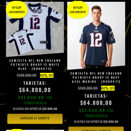
40%OFF
40%OFF
LANZAMIENTO
LANZAMIENTO
CAMISETA NFL NEW ENGLAND
PATRIOTS BRADY 12 WHITE
BLUE - [RH00472]
CAMISETA NFL NEW ENGLAND
$108.000,00
40
% OFF
PATRIOTS BRADY 12 NAVY
AZUL MARINO - [RH00471]
$108.000,00
40
% OFF
$64.800,00
$51.840,00
CON
$64.800,00
TRANSFERENCIA
3
CUOTAS SIN INTERÉS DE
$21.600,00
$51.840,00
CON
TRANSFERENCIA
AGREGAR AL CARRITO
3
CUOTAS SIN INTERÉS DE
$21.600,00
AGREGAR AL CARRITO