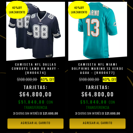
40%OFF
40%OFF
LANZAMIENTO
LANZAMIENTO
CAMISETA NFL DALLAS
CAMISETA NFL MIAMI
COWBOYS LAMB 88 NAVY -
DOLPHINS MARINO 13 VERDE
[RH00474]
AGUA - [RH00477]
$108.000,00
$108.000,00
40
% OFF
40
% OFF
$64.800,00
$64.800,00
$51.840,00
$51.840,00
CON
CON
TRANSFERENCIA
TRANSFERENCIA
3
CUOTAS SIN INTERÉS DE
$21.600,00
3
CUOTAS SIN INTERÉS DE
$21.600,00
AGREGAR AL CARRITO
AGREGAR AL CARRITO