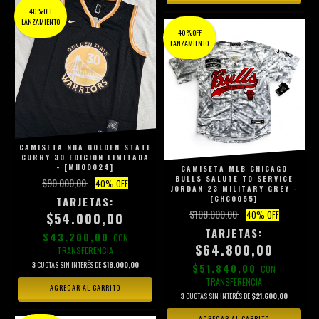
40%OFF
LANZAMIENTO
40%OFF
LANZAMIENTO
CAMISETA NBA GOLDEN STATE
CURRY 30 EDICION LIMITADA
- [MH00024]
CAMISETA MLB CHICAGO
BULLS SALUTE TO SERVICE
$90.000,00
40
% OFF
JORDAN 23 MILITARY GREY -
[CHC0055]
$108.000,00
40
% OFF
$54.000,00
$43.200,00
CON
$64.800,00
TRANSFERENCIA
3
CUOTAS SIN INTERÉS DE
$18.000,00
$51.840,00
CON
TRANSFERENCIA
AGREGAR AL CARRITO
3
CUOTAS SIN INTERÉS DE
$21.600,00
AGREGAR AL CARRITO