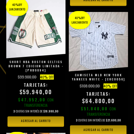
40%OFF
LANZAMIENTO
40%OFF
LANZAMIENTO
SHORT NBA BOSTON CELTICS
BROWN 7 EDICION LIMITADA -
[PHB0094]
CAMISETA MLB NEW YORK
$99.900,00
40
% OFF
YANKEES WHITE - [CHC0056]
$108.000,00
40
% OFF
$59.940,00
$47.952,00
$64.800,00
CON
TRANSFERENCIA
$51.840,00
CON
3
CUOTAS SIN INTERÉS DE
$19.980,00
TRANSFERENCIA
3
CUOTAS SIN INTERÉS DE
$21.600,00
AGREGAR AL CARRITO
AGREGAR AL CARRITO