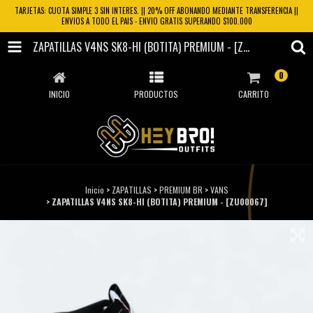
TARJETAS: CUOTA SIMPLE 3 SIN INTERES. || 20% OFF ABONANDO MEDIANTE TRANSFERENCIA ||
ENVIOS A TODO EL PAIS - ENVIO GRATIS SUPERANDO $100.000
ZAPATILLAS V4NS SK8-HI (BOTITA) PREMIUM - [ZU00067]
0
INICIO
PRODUCTOS
CARRITO
Inicio
>
ZAPATILLAS
>
PREMIUM BR
>
VANS
>
ZAPATILLAS V4NS SK8-HI (BOTITA) PREMIUM - [ZU00067]