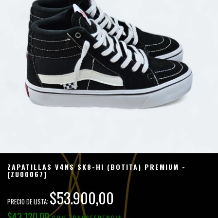
ZAPATILLAS V4NS SK8-HI (BOTITA) PREMIUM -
[ZU00067]
$53.900,00
$43.120,00
CON
TRANSFERENCIA