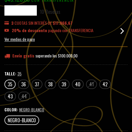
10 Reseñas
3
CUOTAS SIN INTERÉS DE
$17.966,67
20% de descuento
pagando con TRANSFERENCIA
Ver medios de pago
Envío gratis
superando los
$100.000,00
TALLE:
35
35
36
37
38
39
40
41
42
43
44
COLOR:
NEGRO-BLANCO
NEGRO-BLANCO