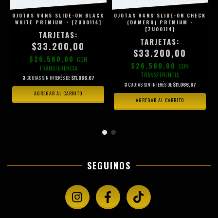
L
OJOTAS V4NS SLIDE-ON BLACK
OJOTAS V4NS SLIDE-ON CHECK
WHITE PREMIUM - [ZU00114]
(DAMERO) PREMIUM -
[ZU00114]
$33.200,00
$33.200,00
$26.560,00
CON
$26.560,00
CON
TRANSFERENCIA
TRANSFERENCIA
3
CUOTAS SIN INTERÉS DE
$11.066,67
3
CUOTAS SIN INTERÉS DE
$11.066,67
AGREGAR AL CARRITO
AGREGAR AL CARRITO
SEGUINOS