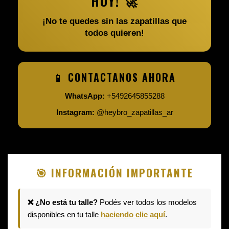
HOY! 🚀
¡No te quedes sin las zapatillas que
todos quieren!
📱 CONTACTANOS AHORA
WhatsApp:
+5492645855288
Instagram:
@heybro_zapatillas_ar
🎯 INFORMACIÓN IMPORTANTE
❌ ¿No está tu talle?
Podés ver todos los modelos
disponibles en tu talle
haciendo clic aquí
.