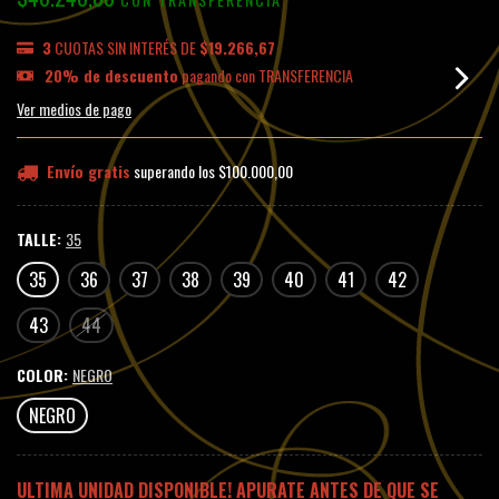
3
CUOTAS SIN INTERÉS DE
$19.266,67
20% de descuento
pagando con TRANSFERENCIA
Ver medios de pago
Envío gratis
superando los
$100.000,00
TALLE:
35
35
36
37
38
39
40
41
42
43
44
COLOR:
NEGRO
NEGRO
ULTIMA UNIDAD DISPONIBLE! APURATE ANTES DE QUE SE