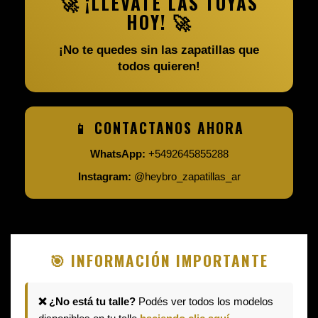
🚀 ¡LLEVATE LAS TUYAS
HOY! 🚀
¡No te quedes sin las zapatillas que
todos quieren!
📱 CONTACTANOS AHORA
WhatsApp:
+5492645855288
Instagram:
@heybro_zapatillas_ar
🎯 INFORMACIÓN IMPORTANTE
❌ ¿No está tu talle?
Podés ver todos los modelos