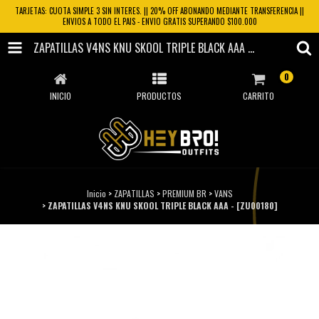
TARJETAS: CUOTA SIMPLE 3 SIN INTERES. || 20% OFF ABONANDO MEDIANTE TRANSFERENCIA ||
ENVIOS A TODO EL PAIS - ENVIO GRATIS SUPERANDO $100.000
ZAPATILLAS V4NS KNU SKOOL TRIPLE BLACK AAA - [ZU00180]
0
INICIO
PRODUCTOS
CARRITO
Inicio
>
ZAPATILLAS
>
PREMIUM BR
>
VANS
>
ZAPATILLAS V4NS KNU SKOOL TRIPLE BLACK AAA - [ZU00180]