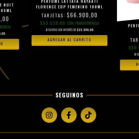
PERFUME LATTAFA HAYAATI
E NUIT
FLORENCE EDP FEMENINO 100ML
105ML
$66.900,00
,00
$53.520,00
CON
TRANSFERENCIA
PERF
RENCIA
3
CUOTAS SIN INTERÉS DE
$22.300,00
,00
$56
3
C
SEGUINOS