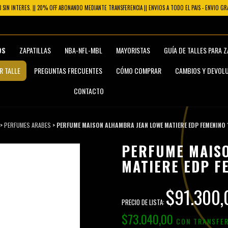
3 SIN INTERES. || 20% OFF ABONANDO MEDIANTE TRANSFERENCIA || ENVIOS A TODO EL PAIS - ENVIO G
OS
ZAPATILLAS
NBA-NFL-MBL
MAYORISTAS
GUÍA DE TALLES PARA 
R TALLE
PREGUNTAS FRECUENTES
CÓMO COMPRAR
CAMBIOS Y DEVOL
CONTACTO
>
PERFUMES ARABES
>
PERFUME MAISON ALHAMBRA JEAN LOWE MATIERE EDP FEMENINO 
PERFUME MAIS
MATIERE EDP F
$91.300
$73.040,00
CON
TRANSFE