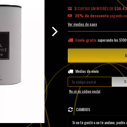
3
CUOTAS SIN INTERÉS DE
$30.43
20% de descuento
pagando co
Ver medios de pago
Envío gratis
superando los
$100
Entregas para el CP:
Medios de envío
C
No sé mi código postal
CAMBIOS
Si no te gustó o no te anduvo, podés 