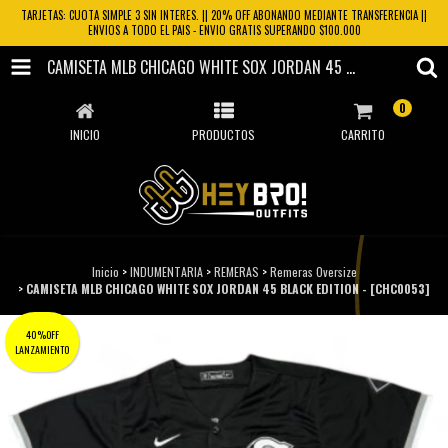
TARJETAS: CUOTA SIMPLE 3 SIN INTERES. || 20% OFF ABONANDO MEDIANTE TRANSFERENCIA ||
ENVIOS A TODO EL PAIS - ENVIO GRATIS SUPERANDO $100.000
CAMISETA MLB CHICAGO WHITE SOX JORDAN 45 BLACK EDITION - [CHC0053]
0
INICIO
PRODUCTOS
CARRITO
Inicio
>
INDUMENTARIA
>
REMERAS
>
Remeras Oversize
>
CAMISETA MLB CHICAGO WHITE SOX JORDAN 45 BLACK EDITION - [CHC0053]
40%OFF
LANZAMIENTO