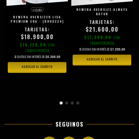
REMERA OVERSIZE ALWAYS
4 COLORES
BATUK
REMERA OVERSIZED LISA
PREMIUM CDA - [RH00224]
$21.600,00
-
$18.900,00
$17.280,00
CON
TRANSFERENCIA
$15.120,00
CON
3
CUOTAS SIN INTERÉS DE
$7.200,00
TRANSFERENCIA
3
CUOTAS SIN INTERÉS DE
$6.300,00
AGREGAR AL CARRITO
AGREGAR AL CARRITO
SEGUINOS