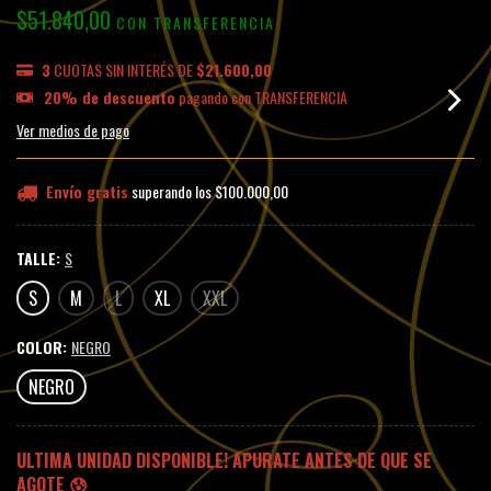
$51.840,00
CON
TRANSFERENCIA
3
CUOTAS SIN INTERÉS DE
$21.600,00
20% de descuento
pagando con TRANSFERENCIA
Ver medios de pago
Envío gratis
superando los
$100.000,00
TALLE:
S
S
M
L
XL
XXL
COLOR:
NEGRO
NEGRO
ULTIMA UNIDAD DISPONIBLE! APURATE ANTES DE QUE SE
AGOTE 😰