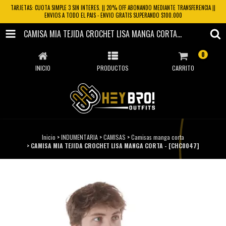
TARJETAS: CUOTA SIMPLE 3 SIN INTERES. || 20% OFF ABONANDO MEDIANTE TRANSFERENCIA ||
ENVIOS A TODO EL PAIS - ENVIO GRATIS SUPERANDO $100.000
CAMISA MIA TEJIDA CROCHET LISA MANGA CORTA - [CHC0047]
0
INICIO
PRODUCTOS
CARRITO
Inicio
>
INDUMENTARIA
>
CAMISAS
>
Camisas manga corta
>
CAMISA MIA TEJIDA CROCHET LISA MANGA CORTA - [CHC0047]