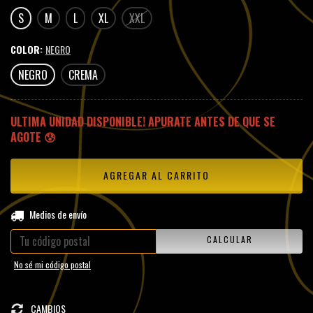
S
M
L
XL
XXL
COLOR:
NEGRO
NEGRO
CREMA
ULTIMA UNIDAD DISPONIBLE! APURATE ANTES DE QUE SE
AGOTE 😰
CAMBIAR CP
Entregas para el CP:
Medios de envío
CALCULAR
No sé mi código postal
CAMBIOS